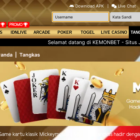
Download APK
Live Chat
O
PROMO
S
IDNLIVE
ARCADE
POKER
TOGEL
LIVE CASINO
TAN
elamat datang di KEMONBET - Situs Judi Online Uang As
randa
Tangkas
Game kartu klasik Mickeymouse ( MM ) Bolatangkas hadir dengan