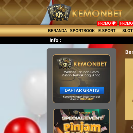
PROMO
PROM
BERANDA
SPORTBOOK
E-SPORT
SLOT
Info :
S
Be