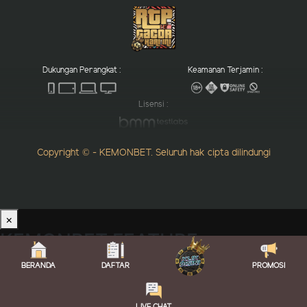
Dukungan Perangkat :
Keamanan Terjamin :
Lisensi :
Copyright © - KEMONBET. Seluruh hak cipta dilindungi
×
KEMONBET FEATURE
RTP Live Akurat Kemonbet
BERANDA
DAFTAR
PROMOSI
Turnamen Turn Over Kemonbet
Download Aplikasi Kemonbet