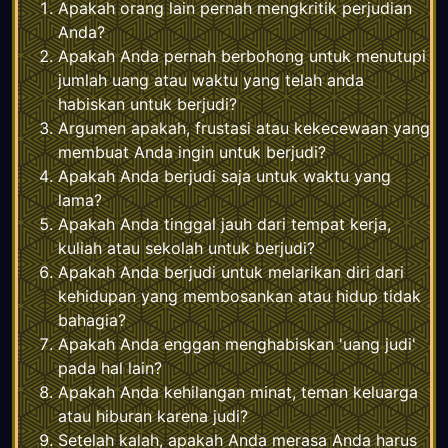
Apakah orang lain pernah mengkritik perjudian
Anda?
Apakah Anda pernah berbohong untuk menutupi
jumlah uang atau waktu yang telah anda
habiskan untuk berjudi?
Argumen apakah, frustasi atau kekecewaan yang
membuat Anda ingin untuk berjudi?
Apakah Anda berjudi saja untuk waktu yang
lama?
Apakah Anda tinggal jauh dari tempat kerja,
kuliah atau sekolah untuk berjudi?
Apakah Anda berjudi untuk melarikan diri dari
kehidupan yang membosankan atau hidup tidak
bahagia?
Apakah Anda enggan menghabiskan 'uang judi'
pada hal lain?
Apakah Anda kehilangan minat, teman keluarga
atau hiburan karena judi?
Setelah kalah, apakah Anda merasa Anda harus