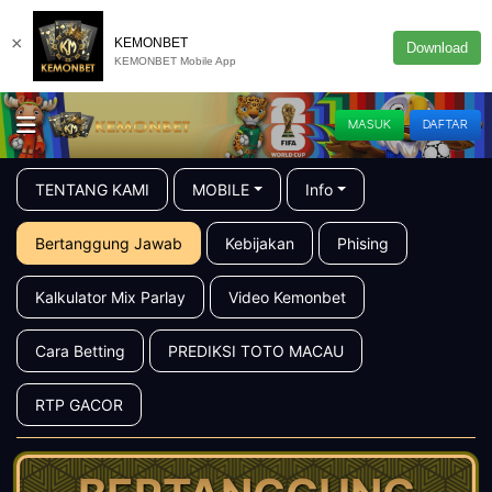
×
KEMONBET
Download
KEMONBET Mobile App
MASUK
DAFTAR
TENTANG KAMI
MOBILE
Info
Bertanggung Jawab
Kebijakan
Phising
Kalkulator Mix Parlay
Video Kemonbet
Cara Betting
PREDIKSI TOTO MACAU
RTP GACOR