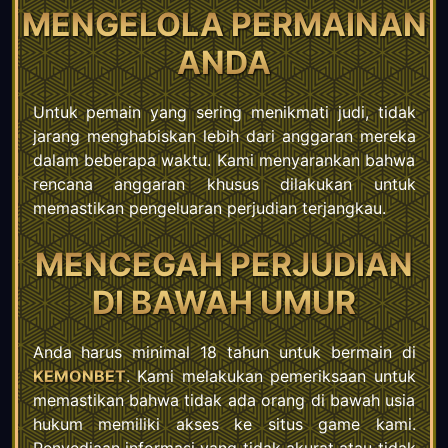
MENGELOLA PERMAINAN
ANDA
Untuk pemain yang sering menikmati judi, tidak
jarang menghabiskan lebih dari anggaran mereka
dalam beberapa waktu. Kami menyarankan bahwa
rencana anggaran khusus dilakukan untuk
memastikan pengeluaran perjudian terjangkau.
MENCEGAH PERJUDIAN
DI BAWAH UMUR
Anda harus minimal 18 tahun untuk bermain di
KEMONBET
. Kami melakukan pemeriksaan untuk
memastikan bahwa tidak ada orang di bawah usia
hukum memiliki akses ke situs game kami.
Penyediaan informasi yang tidak akurat atau tidak