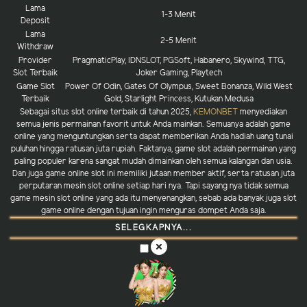
Lama
1-3 Menit
Deposit
Lama
2-5 Menit
Withdraw
Provider
PragmaticPlay, IDNSLOT, PGSoft, Habanero, Skywind, TTG,
Slot Terbaik
Joker Gaming, Playtech
Game Slot
Power Of Odin, Gates Of Olympus, Sweet Bonanza, Wild West
Terbaik
Gold, Starlight Princess, Kutukan Medusa
Sebagai situs slot online terbaik di tahun 2025,
KEMONBET
menyediakan
semua jenis permainan favorit untuk Anda mainkan. Semuanya adalah game
online yang menguntungkan serta dapat memberikan Anda hadiah uang tunai
puluhan hingga ratusan juta rupiah. Faktanya, game slot adalah permainan yang
paling populer karena sangat mudah dimainkan oleh semua kalangan dan usia.
Dan juga game online slot ini memiliki jutaan member aktif, serta ratusan juta
perputaran mesin slot online setiap hari nya. Tapi sayang nya tidak semua
game mesin slot online yang ada itu menyenangkan, sebab ada banyak juga slot
game online dengan tujuan ingin menguras dompet Anda saja.
SELEGKAPNYA...