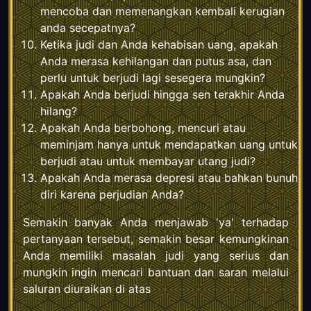
mencoba dan memenangkan kembali kerugian
anda secepatnya?
Ketika judi dan Anda kehabisan uang, apakah
Anda merasa kehilangan dan putus asa, dan
perlu untuk berjudi lagi sesegera mungkin?
Apakah Anda berjudi hingga sen terakhir Anda
hilang?
Apakah Anda berbohong, mencuri atau
meminjam hanya untuk mendapatkan uang untuk
berjudi atau untuk membayar utang judi?
Apakah Anda merasa depresi atau bahkan bunuh
diri karena perjudian Anda?
Semakin banyak Anda menjawab 'ya' terhadap
pertanyaan tersebut, semakin besar kemungkinan
Anda memiliki masalah judi yang serius dan
mungkin ingin mencari bantuan dan saran melalui
saluran diuraikan di atas