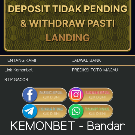
DEPOSIT TIDAK PENDING
& WITHDRAW PASTI
LANDING
TENTANG KAMI
JADWAL BANK
Link Kemonbet
PREDIKSI TOTO MACAU
RTP GACOR
KEMONBET - Bandar