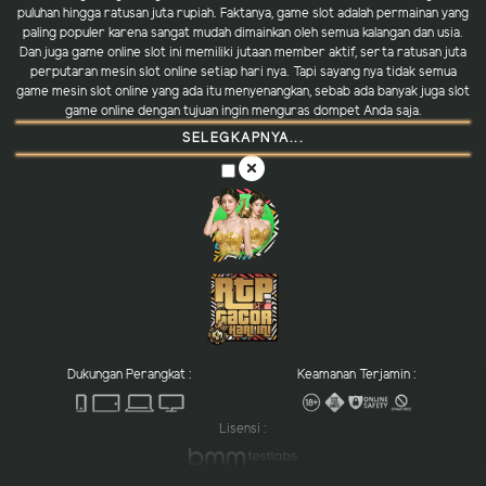
puluhan hingga ratusan juta rupiah. Faktanya, game slot adalah permainan yang
paling populer karena sangat mudah dimainkan oleh semua kalangan dan usia.
Dan juga game online slot ini memiliki jutaan member aktif, serta ratusan juta
perputaran mesin slot online setiap hari nya. Tapi sayang nya tidak semua
game mesin slot online yang ada itu menyenangkan, sebab ada banyak juga slot
game online dengan tujuan ingin menguras dompet Anda saja.
SELEGKAPNYA...
Dukungan Perangkat :
Keamanan Terjamin :
Lisensi :