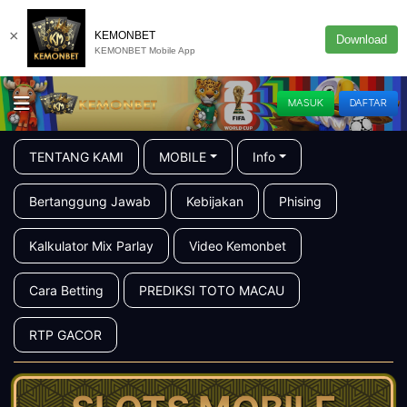
×
KEMONBET
Download
KEMONBET Mobile App
MASUK
DAFTAR
TENTANG KAMI
MOBILE
Info
Bertanggung Jawab
Kebijakan
Phising
Kalkulator Mix Parlay
Video Kemonbet
Cara Betting
PREDIKSI TOTO MACAU
RTP GACOR