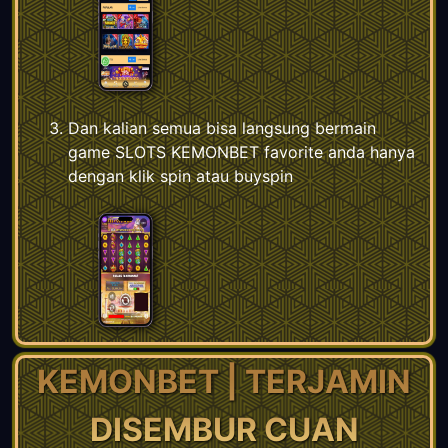
Dan kalian semua bisa langsung bermain
game SLOTS KEMONBET favorite anda hanya
dengan klik spin atau buyspin
KEMONBET | TERJAMIN
DISEMBUR CUAN