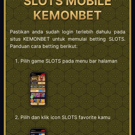
SLOTS MOBILE
KEMONBET
Pastikan anda sudah login terlebih dahulu pada
situs KEMONBET untuk memulai betting SLOTS.
Panduan cara betting berikut:
Pilih game SLOTS pada menu bar halaman
Pilih dan klik icon SLOTS favorite kamu