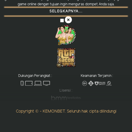
game online dengan tujuan ingin menguras dompet Anda saja.
SELEGKAPNYA...
Dukungan Perangkat :
Keamanan Terjamin :
Lisensi :
Copyright © - KEMONBET. Seluruh hak cipta dilindungi