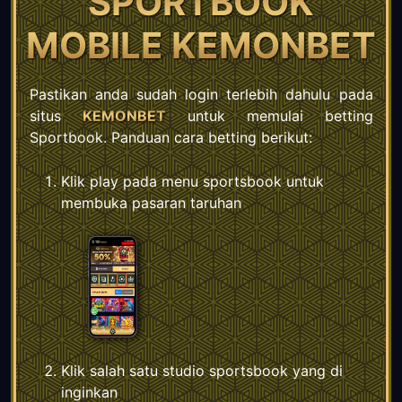
SPORTBOOK
MOBILE KEMONBET
Pastikan anda sudah login terlebih dahulu pada
situs
KEMONBET
untuk memulai betting
Sportbook. Panduan cara betting berikut:
Klik play pada menu sportsbook untuk
membuka pasaran taruhan
Klik salah satu studio sportsbook yang di
inginkan