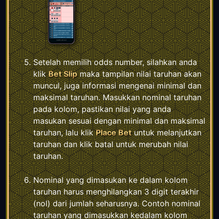
Setelah memilih odds number, silahkan anda
klik
Bet Slip
maka tampilan nilai taruhan akan
muncul, juga informasi mengenai minimal dan
maksimal taruhan. Masukkan nominal taruhan
pada kolom, pastikan nilai yang anda
masukan sesuai dengan minimal dan maksimal
taruhan, lalu klik
Place Bet
untuk melanjutkan
taruhan dan klik batal untuk merubah nilai
taruhan.
Nominal yang dimasukan ke dalam kolom
taruhan harus menghilangkan 3 digit terakhir
(nol) dari jumlah seharusnya. Contoh nominal
taruhan yang dimasukkan kedalam kolom