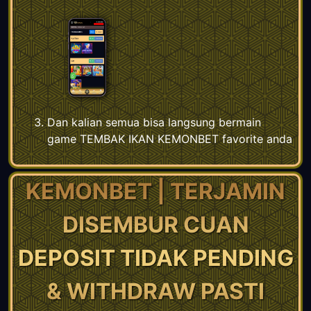
Dan kalian semua bisa langsung bermain
game TEMBAK IKAN KEMONBET favorite anda
KEMONBET | TERJAMIN
DISEMBUR CUAN
DEPOSIT TIDAK PENDING
& WITHDRAW PASTI